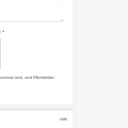
Captcha (Spam-Schutz-Code): *
ichnet sind, sind Pflichtfelder.
Login